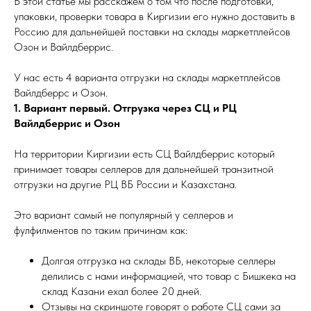
В этой статье мы расскажем о том что после подготовки,
упаковки, проверки товара в Киргизии его нужно доставить в
Россию для дальнейшей поставки на склады маркетплейсов
Озон и Вайлдберрис.
У нас есть 4 варианта отгрузки на склады маркетплейсов
Вайлдберрс и Озон.
1. Вариант первый. Отгрузка через СЦ и РЦ
Вайлдберрис и Озон
На территории Киргизии есть СЦ Вайлдберрис который
принимает товары селлеров для дальнейшей транзитной
отгрузки на другие РЦ ВБ России и Казахстана.
Это вариант самый не популярный у селлеров и
фулфилментов по таким причинам как:
Долгая отгрузка на склады ВБ, некоторые селлеры
делились с нами информацией, что товар с Бишкека на
склад Казани ехал более 20 дней.
Отзывы на скриншоте говорят о работе СЦ сами за