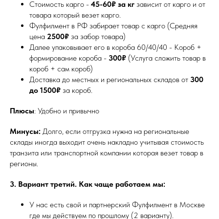
Стоимость карго -
45-60₽ за кг
зависит от карго и от
товара который везет карго.
Фулфилмент в РФ забирает товар с карго (Средняя
цена
2500₽
за забор товара)
Далее упаковывает его в короба 60/40/40 - Короб +
формирование короба -
300₽
(Услуга сложить товар в
короб + сам короб)
Доставка до местных и региональных складов от
300
до 1500₽
за короб.
Плюсы
: Удобно и привычно
Минусы:
Долго, если отгрузка нужна на региональные
склады иногда выходит очень накладно учитывая стоимость
транзита или транспортной компании которая везет товар в
регионы.
3. Вариант третий. Как чаще работаем мы:
У нас есть свой и партнерский Фулфилмент в Москве
где мы действуем по прошлому (2 варианту).